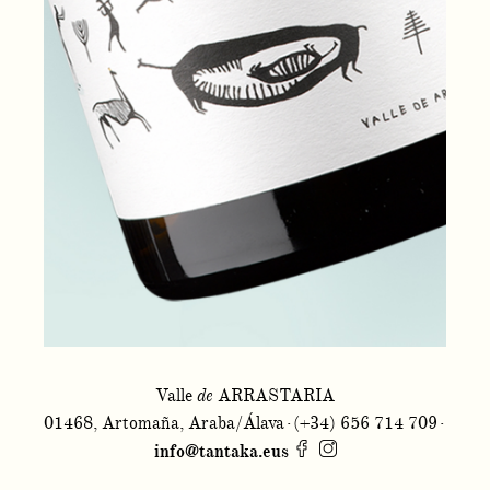
Valle
de
ARRASTARIA
01468, Artomaña, Araba/Álava
·
(
34) 656 714 709
·
+
info@tantaka.eus